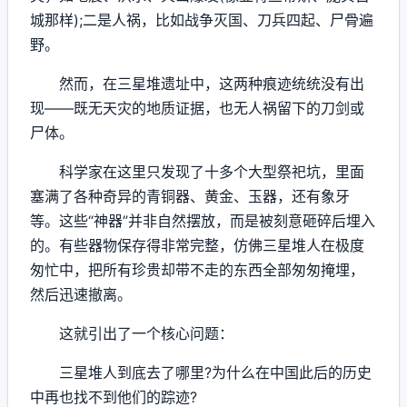
城那样);二是人祸，比如战争灭国、刀兵四起、尸骨遍
野。
然而，在三星堆遗址中，这两种痕迹统统没有出
现——既无天灾的地质证据，也无人祸留下的刀剑或
尸体。
科学家在这里只发现了十多个大型祭祀坑，里面
塞满了各种奇异的青铜器、黄金、玉器，还有象牙
等。这些“神器”并非自然摆放，而是被刻意砸碎后埋入
的。有些器物保存得非常完整，仿佛三星堆人在极度
匆忙中，把所有珍贵却带不走的东西全部匆匆掩埋，
然后迅速撤离。
这就引出了一个核心问题：
三星堆人到底去了哪里?为什么在中国此后的历史
中再也找不到他们的踪迹?