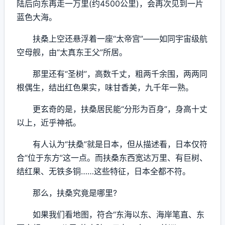
陆后向东再走一万里(约4500公里)，会再次见到一片
蓝色大海。
扶桑上空还悬浮着一座“太帝宫”——如同宇宙级航
空母舰，由“太真东王父”所居。
那里还有“圣树”，高数千丈，粗两千余围，两两同
根偶生，结出红色果实，味甘香美，九千年一熟。
更玄奇的是，扶桑居民能“分形为百身”，身高十丈
以上，近乎神祇。
有人认为“扶桑”就是日本，但从描述看，日本仅符
合“位于东方”这一点。而扶桑东西宽达万里、有巨树、
结红果、无铁多铜……这些特征，日本全都不符。
那么，扶桑究竟是哪里?
如果我们看地图，符合“东海以东、海岸笔直、东