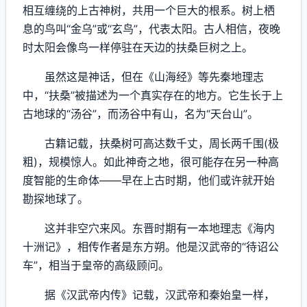
相互缠绕的上古神树，共用一个巨大的根系。树上栖
息的鸟叫“金乌”或“玄鸟”，代表太阳。古人相信，夜晚
时太阳会像鸟一样停驻在天边的扶桑巨树之上。
虽然这是神话，但在《山海经》等先秦地理志
中，“扶桑”被描述为一个真实存在的地方。它生长于上
古地球的“汤谷”，而汤谷中有山，名为“天台山”。
古籍记载，扶桑树可高达数千丈，周长两千围(极
粗)，规模惊人。如此神奇之地，很可能存在另一种高
度智能的生命体——早在上古时期，他们或许就开始
勘探地球了。
这并非空穴来风。东晋时期有一本地理志《海内
十洲记》，相传作者是东方朔。他是汉武帝的“待诏公
车”，相当于皇帝的高级顾问。
据《汉武帝内传》记载，汉武帝和秦始皇一样，