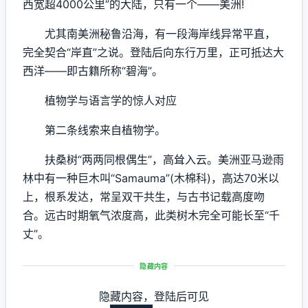
西宽超4000公里”的大陆，只有一个——美洲!
尤其南美洲秘鲁沿海，有一段海岸线异常平直，
完全契合“岸直”之说。登陆后向东行万里，正可抵达大
西洋——即古籍所称“碧海”。
植物学与语言学的惊人对应
第二条线索来自植物学。
扶桑树“两两同根偶生”，高耸入云。美洲亚马逊雨
林中有一种巨木叫“Samauma”(木棉科)，高达70米以
上，根系发达，常呈双干共生，与古书记载高度吻
合。远古时期氧气浓度高，此类树木完全可能长至“千
丈”。
隐藏内容
隐藏内容，登陆后可见