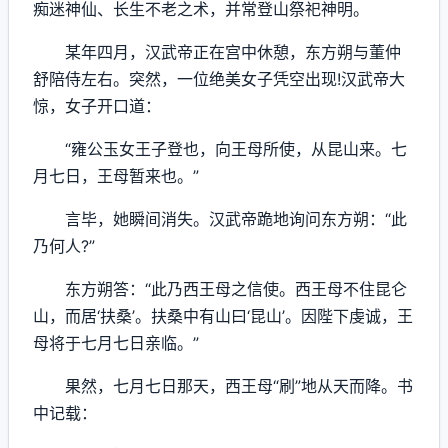
痴迷神仙、长生不老之术，并常登山祭祀神明。
某年四月，汉武帝正在宫中休憩，东方朔与董仲
舒陪侍左右。突然，一位绝美女子凭空出现!汉武帝大
惊，女子开口道：
“雍公玉女王子登也，向王母所使，从昆山来。七
月七日，王母暂来也。”
言毕，她瞬间消失。汉武帝跪地询问东方朔：“此
乃何人?”
东方朔答：“此乃西王母之信使。西王母不住昆仑
山，而居‘扶桑’。扶桑中有山曰‘昆山’。因陛下虔诚，王
母将于七月七日亲临。”
果然，七月七日那天，西王母“刷”地从天而降。书
中记载：