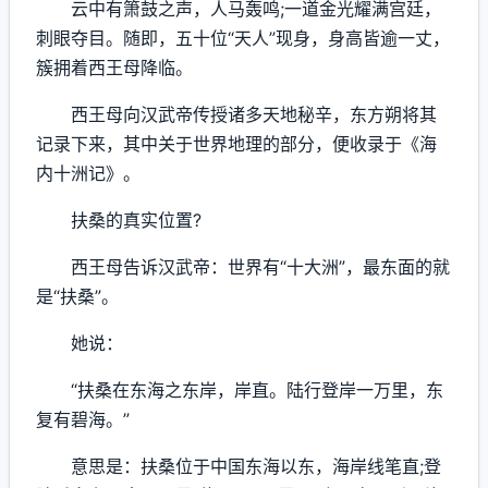
云中有箫鼓之声，人马轰鸣;一道金光耀满宫廷，
刺眼夺目。随即，五十位“天人”现身，身高皆逾一丈，
簇拥着西王母降临。
西王母向汉武帝传授诸多天地秘辛，东方朔将其
记录下来，其中关于世界地理的部分，便收录于《海
内十洲记》。
扶桑的真实位置?
西王母告诉汉武帝：世界有“十大洲”，最东面的就
是“扶桑”。
她说：
“扶桑在东海之东岸，岸直。陆行登岸一万里，东
复有碧海。”
意思是：扶桑位于中国东海以东，海岸线笔直;登