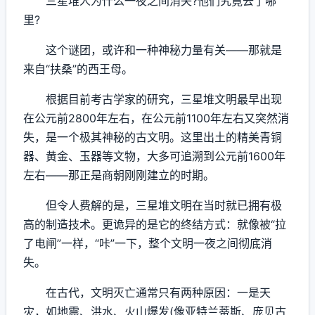
三星堆人为什么一夜之间消失?他们究竟去了哪
里?
这个谜团，或许和一种神秘力量有关——那就是
来自“扶桑”的西王母。
根据目前考古学家的研究，三星堆文明最早出现
在公元前2800年左右，在公元前1100年左右又突然消
失，是一个极其神秘的古文明。这里出土的精美青铜
器、黄金、玉器等文物，大多可追溯到公元前1600年
左右——那正是商朝刚刚建立的时期。
但令人费解的是，三星堆文明在当时就已拥有极
高的制造技术。更诡异的是它的终结方式：就像被“拉
了电闸”一样，“咔”一下，整个文明一夜之间彻底消
失。
在古代，文明灭亡通常只有两种原因：一是天
灾，如地震、洪水、火山爆发(像亚特兰蒂斯、庞贝古