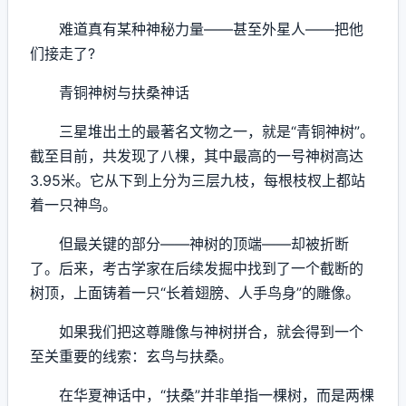
难道真有某种神秘力量——甚至外星人——把他
们接走了?
青铜神树与扶桑神话
三星堆出土的最著名文物之一，就是“青铜神树”。
截至目前，共发现了八棵，其中最高的一号神树高达
3.95米。它从下到上分为三层九枝，每根枝杈上都站
着一只神鸟。
但最关键的部分——神树的顶端——却被折断
了。后来，考古学家在后续发掘中找到了一个截断的
树顶，上面铸着一只“长着翅膀、人手鸟身”的雕像。
如果我们把这尊雕像与神树拼合，就会得到一个
至关重要的线索：玄鸟与扶桑。
在华夏神话中，“扶桑”并非单指一棵树，而是两棵