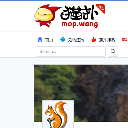
首页
鬼话连篇
猫扑神贴